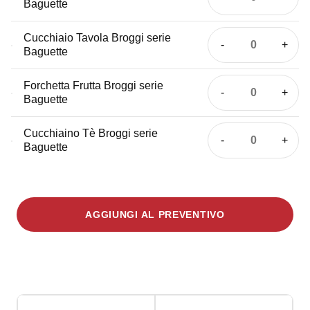
Coltello
Baguette
serie
Tavola
Baguette
Broggi
Cucchiaio Tavola Broggi serie
quantità
Cucchiaio
Baguette
serie
Tavola
Baguette
Broggi
Forchetta Frutta Broggi serie
quantità
Forchetta
Baguette
serie
Frutta
Baguette
Broggi
Cucchiaino Tè Broggi serie
quantità
Cucchiain
Baguette
serie
Tè
Baguette
Broggi
quantità
serie
Baguette
AGGIUNGI AL PREVENTIVO
quantità