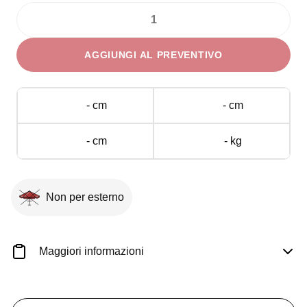
Cucchiaino
Tè
AGGIUNGI AL PREVENTIVO
Broggi
serie
Gualtiero
- cm
- cm
Marchesi
quantità
- cm
- kg
Non per esterno
Maggiori informazioni