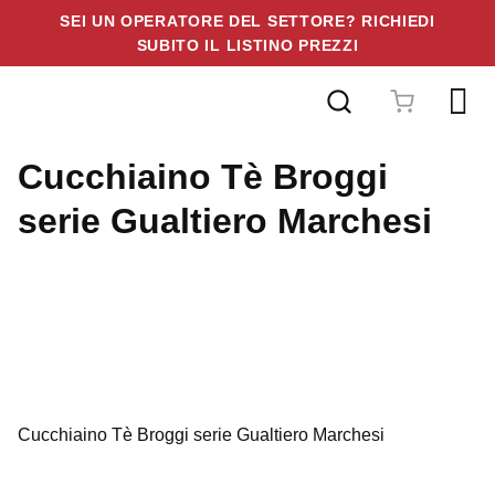
SEI UN OPERATORE DEL SETTORE? RICHIEDI
SUBITO IL LISTINO PREZZI
Vai
al
contenuto
Cucchiaino Tè Broggi
serie Gualtiero Marchesi
Posate Broggi serie Gualtiero
Marchesi
Cucchiaino Tè Broggi serie Gualtiero Marchesi