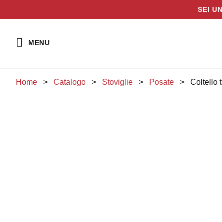
SEI U
Vai
al
MENU
contenuto
Home
>
Catalogo
>
stoviglie
>
posate
>
Coltell
Posate Broggi
serie Sky