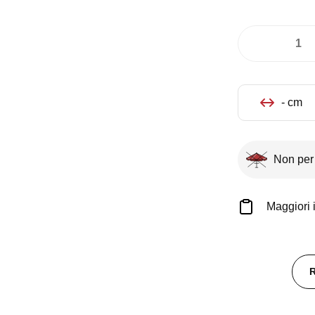
Coltello
tavola
Broggi
serie
- cm
Sky
quantità
Non per
Maggiori 