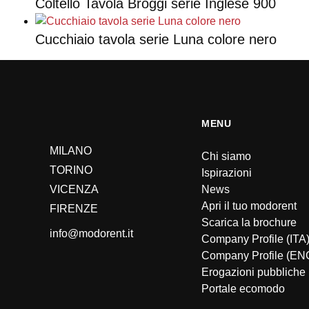
Coltello Tavola Broggi serie Inglese 900
Cucchiaio tavola serie Luna colore nero
MENU
MILANO
Chi siamo
TORINO
Ispirazioni
VICENZA
News
Apri il tuo modorent
FIRENZE
Scarica la brochure
info@modorent.it
Company Profile (ITA
Company Profile (EN
Erogazioni pubbliche
Portale ecomodo