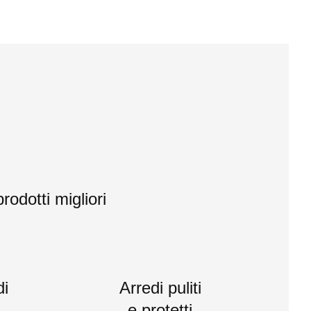
rodotti migliori
di
Arredi puliti
e protetti