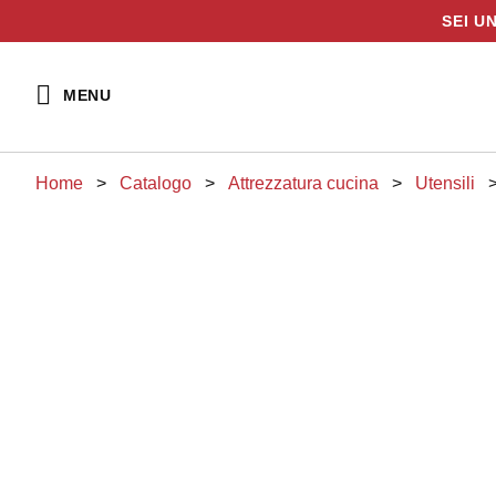
SEI U
Vai
al
MENU
contenuto
Home
>
Catalogo
>
attrezzatura cucina
>
utensili
Pentole Allumin