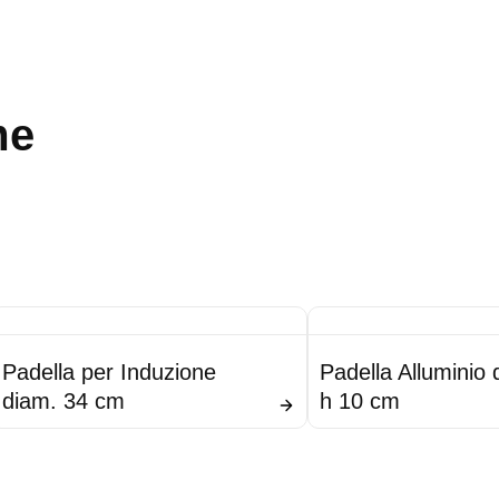
me
Padella per Induzione
Padella Alluminio 
diam. 34 cm
h 10 cm