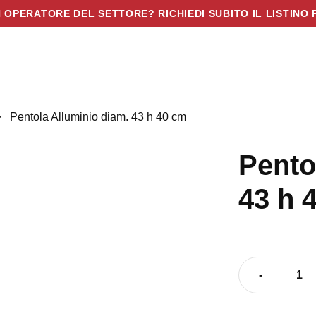
N OPERATORE DEL SETTORE? RICHIEDI SUBITO IL LISTINO 
>
Pentola Alluminio diam. 43 h 40 cm
Pento
43 h 
io
-
Pentola
Alluminio