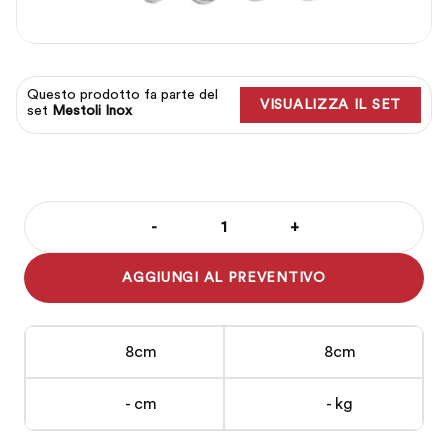
Questo prodotto fa parte del
VISUALIZZA IL SET
set
Mestoli Inox
-
+
Mestolo
Inox
AGGIUNGI AL PREVENTIVO
diam.
8
cm
8cm
8cm
quantità
- cm
- kg