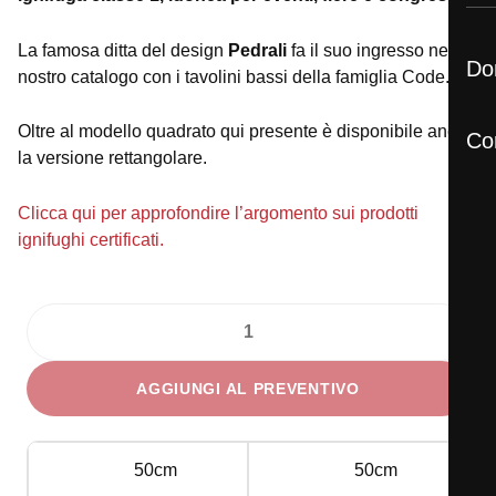
La famosa ditta del design
Pedrali
fa il suo ingresso nel
D
nostro catalogo con i tavolini bassi della famiglia Code.
Oltre al modello quadrato qui presente è disponibile anche
C
la versione rettangolare.
Clicca qui per approfondire l’argomento sui prodotti
ignifughi certificati.
Tavolino
Code
AGGIUNGI AL PREVENTIVO
Quadrato
Bianco
quantità
50cm
50cm