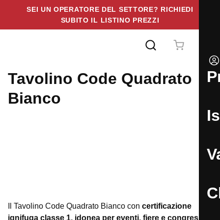
SEI UN OPERATORE DEL SETTORE? RICHIEDI
SUBITO IL LISTINO PREZZI
Vai
al
contenuto
Tavolino Code Quadrato
Bianco
I
Il Tavolino Code Quadrato Bianco con
certificazione
ignifuga classe 1, idonea per eventi, fiere e congressi
.