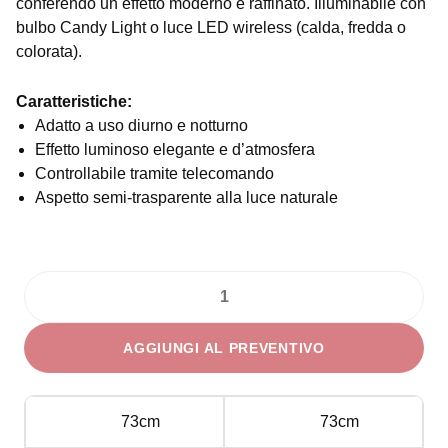
conferendo un effetto moderno e raffinato. Illuminabile con
bulbo Candy Light o luce LED wireless (calda, fredda o
colorata).
Caratteristiche:
Adatto a uso diurno e notturno
Effetto luminoso elegante e d’atmosfera
Controllabile tramite telecomando
Aspetto semi-trasparente alla luce naturale
Cubone
Luminoso
AGGIUNGI AL PREVENTIVO
Slide
quantità
73cm
73cm