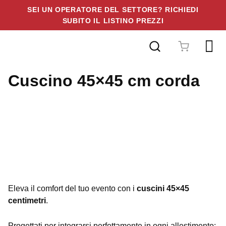
SEI UN OPERATORE DEL SETTORE? RICHIEDI
SUBITO IL LISTINO PREZZI
Vai
al
contenuto
Cuscino 45×45 cm corda
Cuscini 45×45 cm
Eleva il comfort del tuo evento con i
cuscini 45×45
centimetri
.
Progettati per integrarsi perfettamente in ogni allestimento: