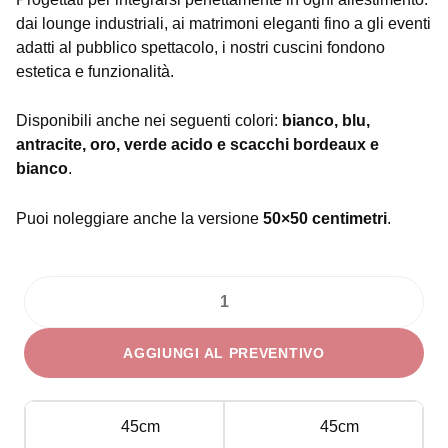
dai lounge industriali, ai matrimoni eleganti fino a gli eventi
adatti al pubblico spettacolo, i nostri cuscini fondono
estetica e funzionalità.
Disponibili anche nei seguenti colori:
bianco,
blu,
antracite, oro, verde acido e scacchi bordeaux e
bianco
.
Puoi noleggiare anche la versione
50×50 centimetri
.
Cuscino
45x45
AGGIUNGI AL PREVENTIVO
cm
corda
quantità
45cm
45cm