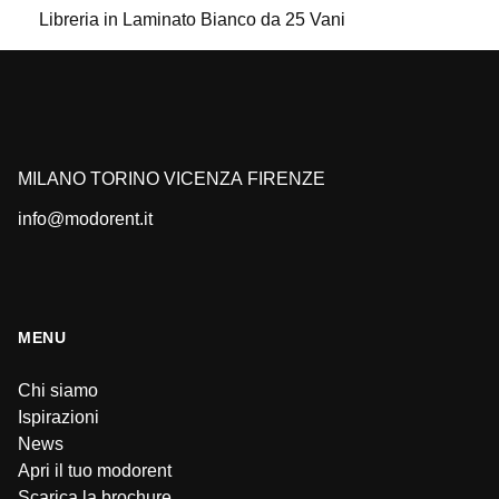
Libreria in Laminato Bianco da 25 Vani
MILANO
TORINO
VICENZA
FIRENZE
info@modorent.it
MENU
Chi siamo
Ispirazioni
News
Apri il tuo modorent
Scarica la brochure