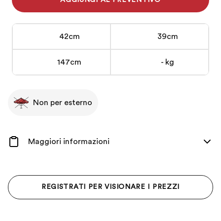
AGGIUNGI AL PREVENTIVO
Laminato
Bianco
Verticale
42cm
39cm
da
4
147cm
- kg
Vani
quantità
Non per esterno
Maggiori informazioni
REGISTRATI PER VISIONARE I PREZZI