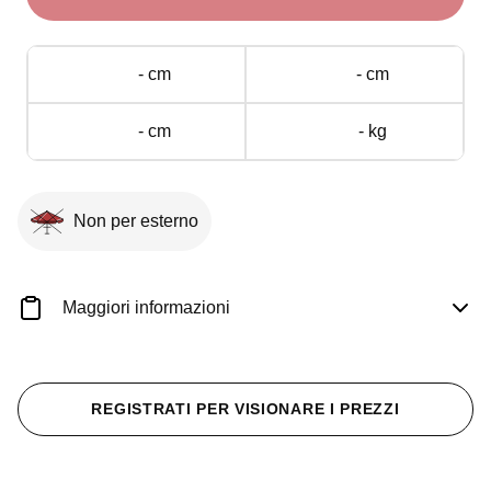
Pedale
Inox
12
- cm
- cm
l
quantità
- cm
- kg
Non per esterno
Maggiori informazioni
REGISTRATI PER VISIONARE I PREZZI