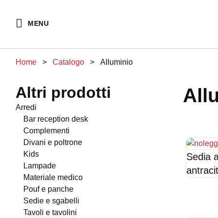
Vai
al
MENU
contenuto
Home
>
Catalogo
>
Alluminio
Altri prodotti
Al
arredi
bar reception desk
complementi
divani e poltrone
kids
Sedia a
lampade
antraci
materiale medico
pouf e panche
sedie e sgabelli
tavoli e tavolini