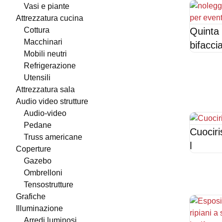
vasi e piante
attrezzatura cucina
cottura
Quinta 
macchinari
bifacci
mobili neutri
refrigerazione
utensili
attrezzatura sala
audio video strutture
audio-video
pedane
Cuociri
truss americane
l
coperture
gazebo
ombrelloni
tensostrutture
grafiche
illuminazione
arredi luminosi