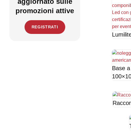
aggiornato sulle
promozioni attive
REGISTRATI
Lumilit
Base a 
100×1
Raccor