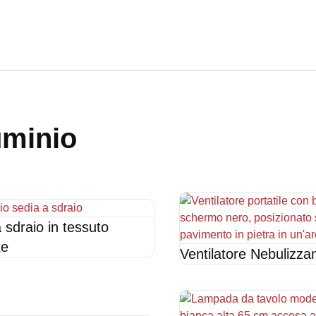
luminio
 sdraio in tessuto
te
Ventilatore Nebulizza