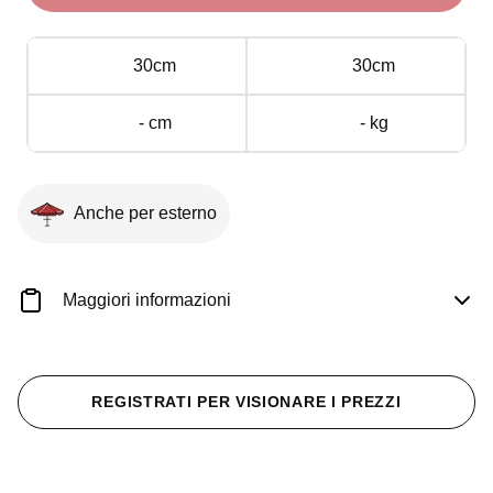
per
Truss
30cm
30cm
30x30
cm
- cm
- kg
quantità
Anche per esterno
Maggiori informazioni
REGISTRATI PER VISIONARE I PREZZI