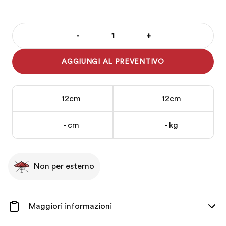
-
+
Tazzina
Caffè
AGGIUNGI AL PREVENTIVO
con
Piattino
Villeroy
12cm
12cm
&
Boch
- cm
- kg
serie
Stella
12
cm
Non per esterno
quantità
Maggiori informazioni