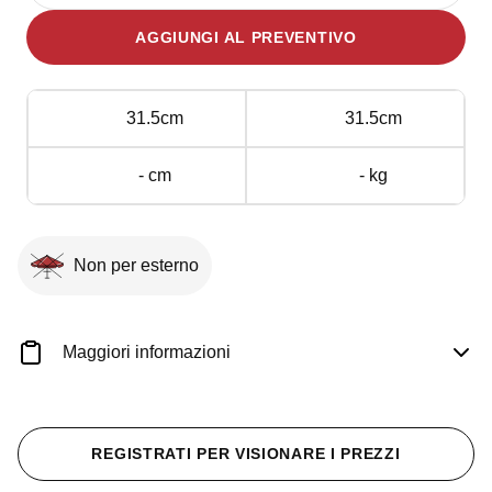
Villeroy
AGGIUNGI AL PREVENTIVO
&
Boch
serie
31.5cm
31.5cm
Inglese
Inox
- cm
- kg
diam.
31,5
cm
quantità
Non per esterno
Maggiori informazioni
REGISTRATI PER VISIONARE I PREZZI