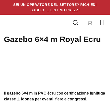
SEI UN OPERATORE DEL SETTORE? RICHIEDI
SUBITO IL LISTINO PREZZI
Vai
al
contenuto
Gazebo 6×4 m Royal Ecru
Il
gazebo 6×4 m in PVC écru
con
certificazione ignifuga
classe 1, idonea per eventi, fiere e congressi
.