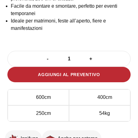
Facile da montare e smontare, perfetto per eventi
temporanei
Ideale per matrimoni, feste all’aperto, fiere e
manifestazioni
-
+
Gazebo
6x4
AGGIUNGI AL PREVENTIVO
m
Royal
Ecru
600cm
400cm
quantità
250cm
54kg