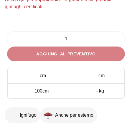
ignifughi certificati.
Scaletta
per
AGGIUNGI AL PREVENTIVO
Pedane
Palco
60-
- cm
- cm
100
cm
100cm
- kg
quantità
Ignifugo
Anche per esterno