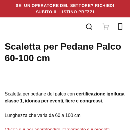
SEI UN OPERATORE DEL SETTORE? RICHIEDI
SUBITO IL LISTINO PREZZI
Vai
al
contenuto
Scaletta per Pedane Palco
60-100 cm
Scaletta per pedane del palco con
certificazione ignifuga
classe 1, idonea per eventi, fiere e congressi
.
Lunghezza che varia da 60 a 100 cm.
Clicca qui per approfondire l’argomento sui prodotti