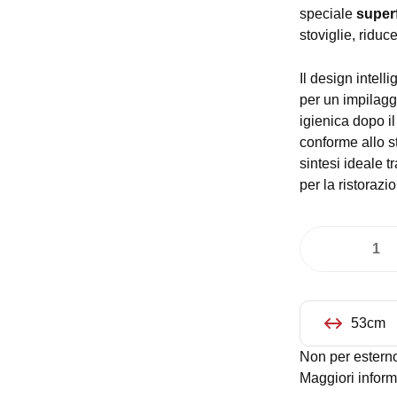
speciale
superf
stoviglie, riduc
Il design intell
per un impilagg
igienica dopo i
conforme allo 
sintesi ideale 
per la ristorazio
Vassoio
rettangolare
mensa
nero
53cm
GN
Non per estern
1/1
Maggiori inform
quantità