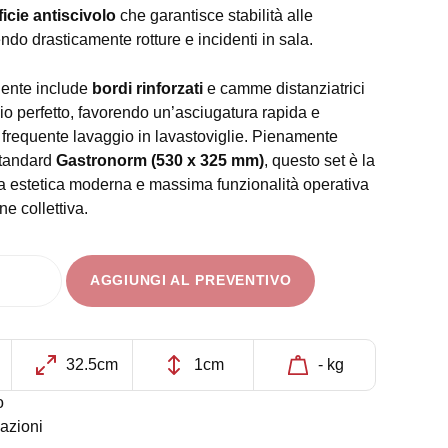
icie antiscivolo
che garantisce stabilità alle
endo drasticamente rotture e incidenti in sala.
igente include
bordi rinforzati
e camme distanziatrici
io perfetto, favorendo un’asciugatura rapida e
l frequente lavaggio in lavastoviglie. Pienamente
standard
Gastronorm (530 x 325 mm)
, questo set è la
tra estetica moderna e massima funzionalità operativa
ne collettiva.
AGGIUNGI AL PREVENTIVO
32.5cm
1cm
- kg
o
azioni