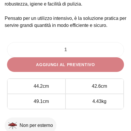
robustezza, igiene e facilità di pulizia.
Pensato per un utilizzo intensivo, è la soluzione pratica per
servire grandi quantità in modo efficiente e sicuro.
Bollitore
elettrico
AGGIUNGI AL PREVENTIVO
25
l
quantità
44.2cm
42.6cm
49.1cm
4.43kg
Non per esterno