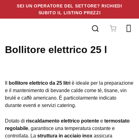
SEI UN OPERATORE DEL SETTORE? RICHIEDI
SUBITO IL LISTINO PREZZI
Vai
al
contenuto
Bollitore elettrico 25 l
Il
bollitore elettrico da 25 litri
è ideale per la preparazione
e il mantenimento di bevande calde come tè, tisane, vin
brulé e caffè americano. È particolarmente indicato
durante eventi e servizi catering.
Dotato di
riscaldamento elettrico potente
e
termostato
regolabile
, garantisce una temperatura costante e
controllata. La
struttura in acciaio inox
assicura