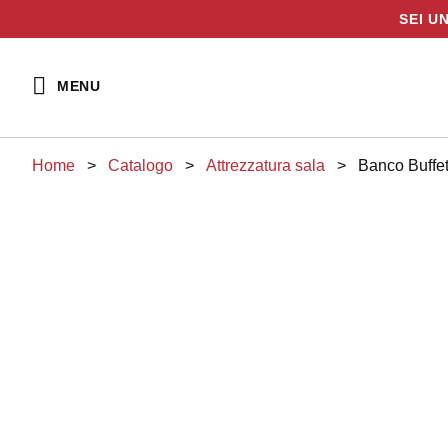
SEI U
Vai
al
MENU
contenuto
Home
>
Catalogo
>
attrezzatura sala
>
Banco Buff