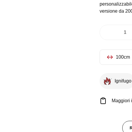
personalizzabile
versione da 200
Banco
Buffet
piano
HPL
100cm
nero
100
quantità
Ignifugo
Maggiori 