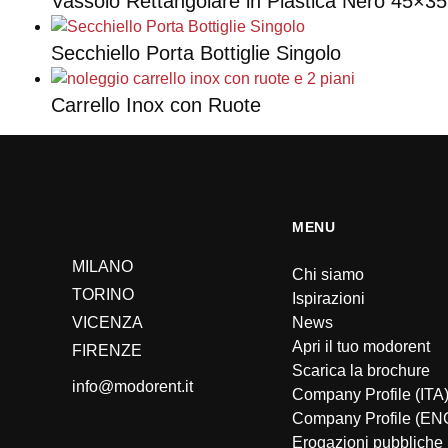
Vassoio Rettangolare in Plastica Nero 45×3
Secchiello Porta Bottiglie Singolo
Carrello Inox con Ruote
MENU
MILANO
Chi siamo
TORINO
Ispirazioni
VICENZA
News
Apri il tuo modorent
FIRENZE
Scarica la brochure
info@modorent.it
Company Profile (ITA
Company Profile (EN
Erogazioni pubbliche