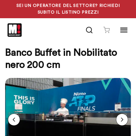
SEI UN OPERATORE DEL SETTORE? RICHIEDI
SUBITO IL LISTINO PREZZI
Vai
al
contenuto
Banco Buffet in Nobilitato
nero 200 cm