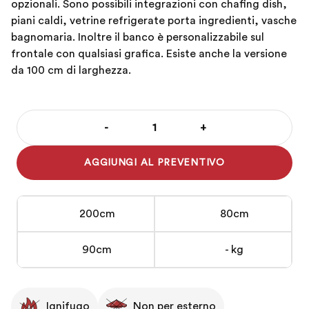
opzionali. Sono possibili integrazioni con chafing dish,
piani caldi, vetrine refrigerate porta ingredienti, vasche
bagnomaria. Inoltre il banco è personalizzabile sul
frontale con qualsiasi grafica. Esiste anche la versione
da 100 cm di larghezza.
-
+
Banco
Buffet
AGGIUNGI AL PREVENTIVO
in
Nobilitato
nero
200cm
80cm
200
cm
90cm
- kg
quantità
Ignifugo
Non per esterno