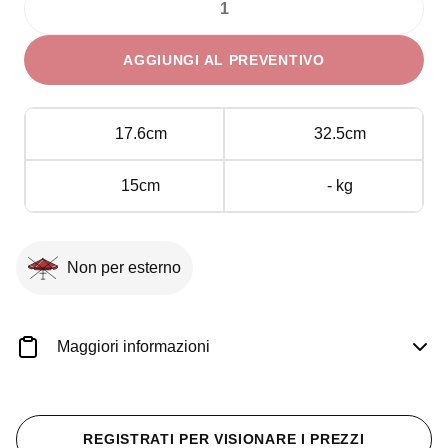
Teglia
Gastronorm
AGGIUNGI AL PREVENTIVO
GN
1/3
h
17.6cm
32.5cm
15
cm
15cm
- kg
quantità
Non per esterno
Maggiori informazioni
REGISTRATI PER VISIONARE I PREZZI