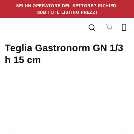
SEI UN OPERATORE DEL SETTORE? RICHIEDI
SUBITO IL LISTINO PREZZI
Vai
al
contenuto
Teglia Gastronorm GN 1/3
h 15 cm
Teglie Gastronorm