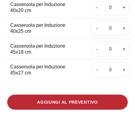
Induzione
Casseruola per Induzione
quantità
Casseruol
40x20 cm
40x16
per
cm
Induzione
Casseruola per Induzione
quantità
Casseruol
40x25 cm
40x20
per
cm
Induzione
Casseruola per Induzione
quantità
Casseruol
45x18 cm
40x25
per
cm
Induzione
Casseruola per Induzione
quantità
Casseruol
45x27 cm
45x18
per
cm
Induzione
quantità
45x27
cm
AGGIUNGI AL PREVENTIVO
quantità