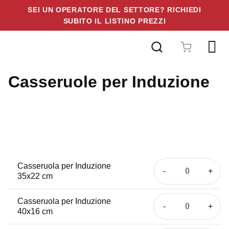
SEI UN OPERATORE DEL SETTORE? RICHIEDI
SUBITO IL LISTINO PREZZI
Vai
al
contenuto
Casseruole per Induzione
Casseruola per Induzione
Casseruol
35x22 cm
per
Induzione
Casseruola per Induzione
Casseruol
40x16 cm
35x22
per
cm