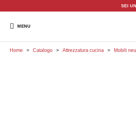
SEI U
Vai
al
MENU
contenuto
Home
>
Catalogo
>
attrezzatura cucina
>
mobili neu