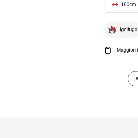
180x70
180cm
cm
quantità
Ignifugo
Maggiori 