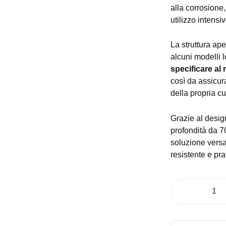
alla corrosione,
utilizzo intensiv
La struttura ap
alcuni modelli l
specificare al
così da assicur
della propria cu
Grazie al design
profondità da 7
soluzione versa
resistente e pra
Tavolo
inox
aperto