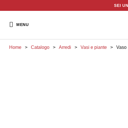
SEI U
Vai
al
MENU
contenuto
Home
>
Catalogo
>
arredi
>
vasi e piante
>
Vaso