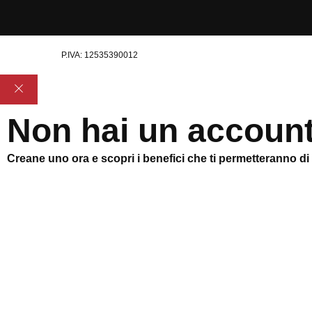
P.IVA: 12535390012
Non hai un accoun
Creane uno ora e scopri i benefici che ti permetteranno di sf