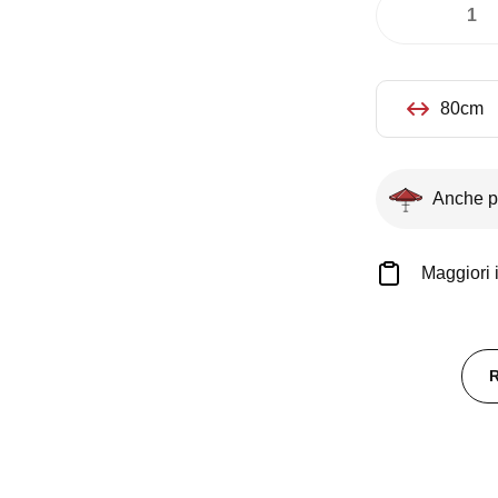
Vaso
Parallelepipe
Antracite
quantità
80cm
Anche p
Maggiori 