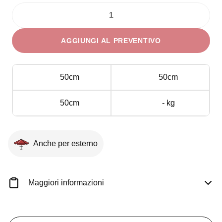
Sfera
Eco
AGGIUNGI AL PREVENTIVO
Siepe
diam.
50
50cm
50cm
cm
quantità
50cm
- kg
Anche per esterno
Maggiori informazioni