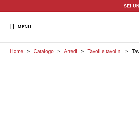
SEI U
Vai
al
MENU
contenuto
Home
>
Catalogo
>
arredi
>
tavoli e tavolini
>
Ta