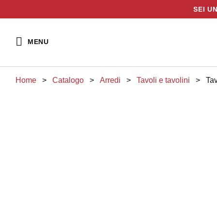
SEI U
Vai
al
MENU
contenuto
Home
>
Catalogo
>
arredi
>
tavoli e tavolini
>
Ta