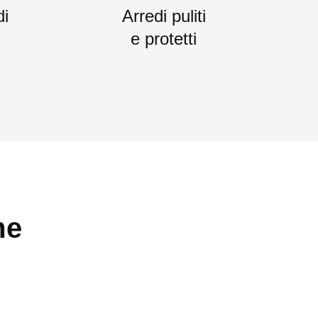
di
Arredi puliti
e protetti
me