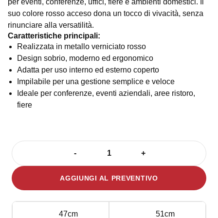
per eventi, conferenze, uffici, fiere e ambienti domestici. Il
suo colore rosso acceso dona un tocco di vivacità, senza
rinunciare alla versatilità.
Caratteristiche principali:
Realizzata in metallo verniciato rosso
Design sobrio, moderno ed ergonomico
Adatta per uso interno ed esterno coperto
Impilabile per una gestione semplice e veloce
Ideale per conferenze, eventi aziendali, aree ristoro,
fiere
-
+
Sedia
Paris
AGGIUNGI AL PREVENTIVO
Rossa
quantità
47cm
51cm