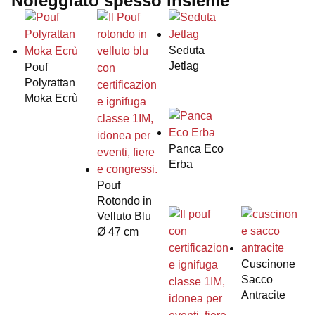
Noleggiato spesso insieme
Seduta
Jetlag
Pouf
Polyrattan
Moka Ecrù
Panca Eco
Erba
Pouf
Rotondo in
Velluto Blu
Ø 47 cm
Cuscinone
Sacco
Antracite