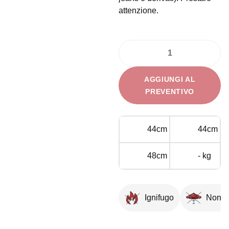
attenzione.
Pouf
Sirio
AGGIUNGI AL
Bianco
PREVENTIVO
quantità
44cm
44cm
48cm
- kg
Ignifugo
Non p