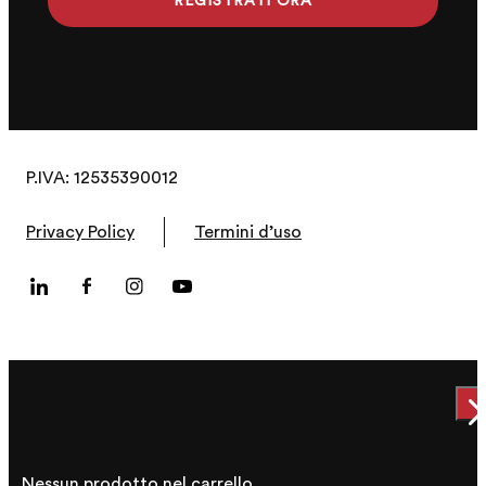
REGISTRATI ORA
P.IVA: 12535390012
Privacy Policy
Termini d’uso
CH
Nessun prodotto nel carrello.