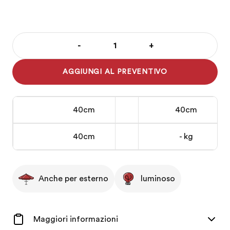
-
+
Lampada
Globo
AGGIUNGI AL PREVENTIVO
diam.
40
cm
40cm
40cm
quantità
40cm
- kg
Anche per esterno
luminoso
Maggiori informazioni