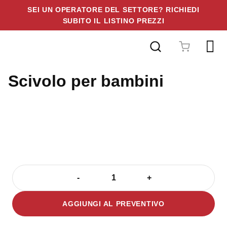
SEI UN OPERATORE DEL SETTORE? RICHIEDI
SUBITO IL LISTINO PREZZI
Vai
al
contenuto
Scivolo per bambini
-
+
Scivolo
per
AGGIUNGI AL PREVENTIVO
bambini
quantità