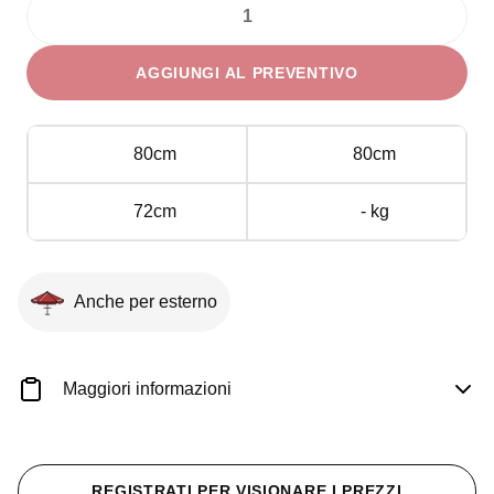
Divano
Polyrattan
AGGIUNGI AL PREVENTIVO
modulo
Angolare
quantità
80cm
80cm
72cm
- kg
Anche per esterno
Maggiori informazioni
REGISTRATI PER VISIONARE I PREZZI