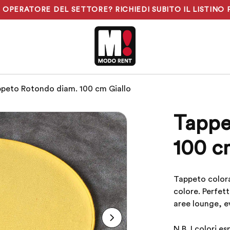
N OPERATORE DEL SETTORE? RICHIEDI SUBITO IL LISTINO 
ppeto Rotondo diam. 100 cm Giallo
Tappe
100 c
Tappeto colorat
colore. Perfett
aree lounge, ev
N.B. I colori e