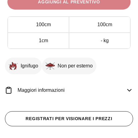
AGGIUNGI AL PREVENTIVO
diam.
100
cm
100cm
100cm
Blu
quantità
1cm
- kg
Ignifugo
Non per esterno
Maggiori informazioni
REGISTRATI PER VISIONARE I PREZZI