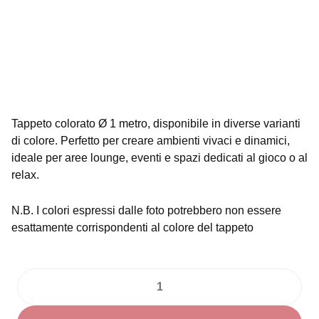
Tappeti misure e colori vari
Tappeto colorato Ø 1 metro, disponibile in diverse varianti
di colore. Perfetto per creare ambienti vivaci e dinamici,
ideale per aree lounge, eventi e spazi dedicati al gioco o al
relax.
N.B. I colori espressi dalle foto potrebbero non essere
esattamente corrispondenti al colore del tappeto
Tappeto
Rotondo