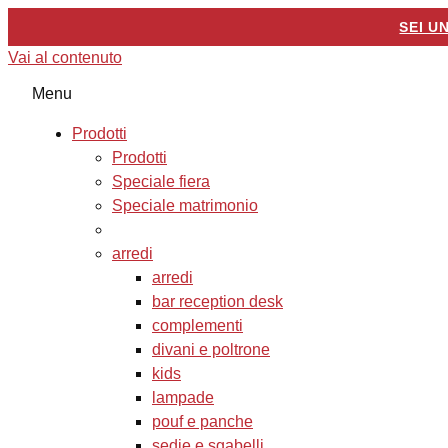
SEI U
Vai al contenuto
Menu
Prodotti
Prodotti
Speciale fiera
Speciale matrimonio
arredi
arredi
bar reception desk
complementi
divani e poltrone
kids
lampade
pouf e panche
sedie e sgabelli