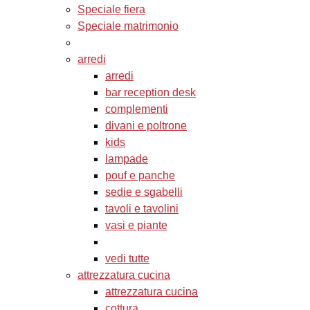
Speciale fiera
Speciale matrimonio
arredi
arredi
bar reception desk
complementi
divani e poltrone
kids
lampade
pouf e panche
sedie e sgabelli
tavoli e tavolini
vasi e piante
vedi tutte
attrezzatura cucina
attrezzatura cucina
cottura