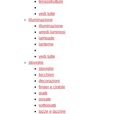
tensostrutture
vedi tutte
illuminazione
illuminazione
arredi luminosi
lampade
lanterne
vedi tutte
stoviglie
stoviglie
bicchieri
decorazioni
finger e ciotole
piatti
posate
sottopiatti
tazze e tazzine