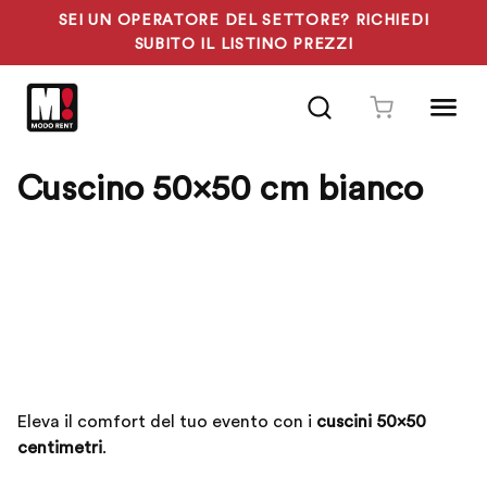
SEI UN OPERATORE DEL SETTORE? RICHIEDI
SUBITO IL LISTINO PREZZI
Vai
al
contenuto
Cuscino 50×50 cm bianco
Cuscini 50×50 cm
Eleva il comfort del tuo evento con i
cuscini 50×50
centimetri
.