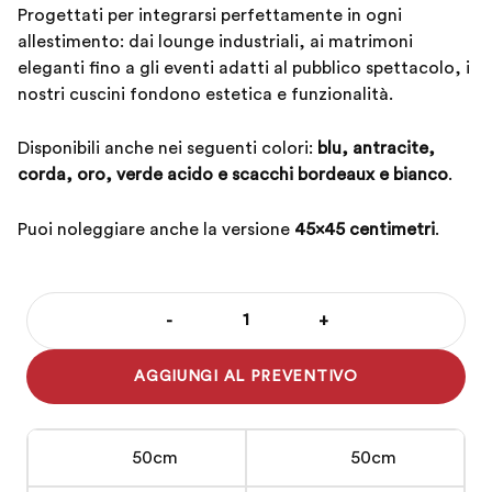
Progettati per integrarsi perfettamente in ogni
allestimento: dai lounge industriali, ai matrimoni
eleganti fino a gli eventi adatti al pubblico spettacolo, i
nostri cuscini fondono estetica e funzionalità.
Disponibili anche nei seguenti colori:
blu, antracite,
corda, oro, verde acido e scacchi bordeaux e bianco
.
Puoi noleggiare anche la versione
45×45 centimetri
.
-
+
Cuscino
50x50
AGGIUNGI AL PREVENTIVO
cm
bianco
quantità
50cm
50cm