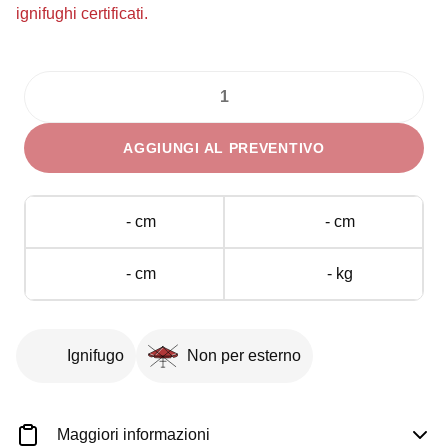
ignifughi certificati.
Cestino
con
AGGIUNGI AL PREVENTIVO
Pedale
Inox
5
- cm
- cm
l
quantità
- cm
- kg
Ignifugo
Non per esterno
Maggiori informazioni