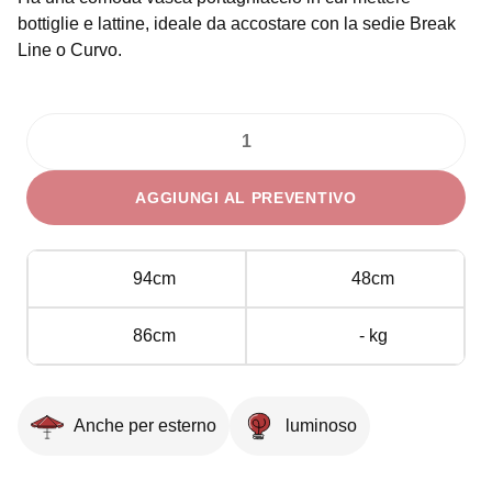
bottiglie e lattine, ideale da accostare con la sedie Break
Line o Curvo.
Bancone
Ice
AGGIUNGI AL PREVENTIVO
Bar
Portaghiaccio
quantità
94cm
48cm
86cm
- kg
Anche per esterno
luminoso