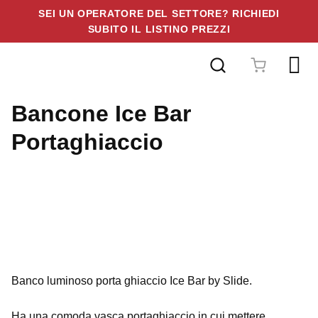
SEI UN OPERATORE DEL SETTORE? RICHIEDI
SUBITO IL LISTINO PREZZI
Vai
al
contenuto
Bancone Ice Bar
Portaghiaccio
Banco luminoso porta ghiaccio Ice Bar by Slide.
Ha una comoda vasca portaghiaccio in cui mettere