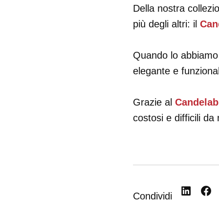
Della nostra collez
più degli altri: il
Cand
Quando lo abbiamo c
elegante e funzional
Grazie al
Candelabr
costosi e difficili d
Condividi
Condividi
Cond
su
su