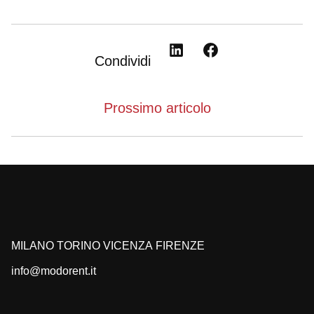
Condividi
Condividi
Condividi
su
su
LinkedIn
Facebook
Prossimo articolo
MILANO
TORINO
VICENZA
FIRENZE
info@modorent.it