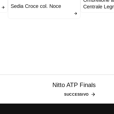
Sedia Croce col. Noce
Centrale Leg
Telo Ecru
Nitto ATP Finals
SUCCESSIVO