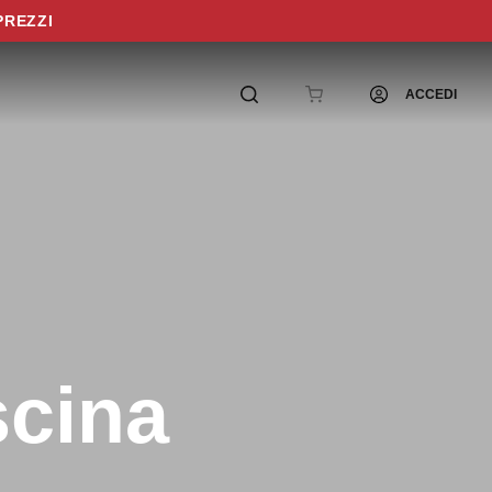
PREZZI
ACCEDI
scina